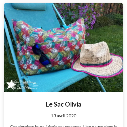
Le Sac Olivia
by
13 avril 2020
Coccyline
Ces derniers jours, j’étais en vacances. Une pause dans le