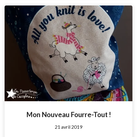
Mon Nouveau Fourre-Tout !
by
21 avril 2019
Coccyline