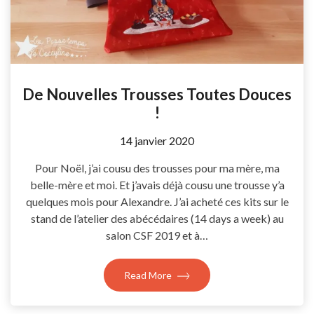
De Nouvelles Trousses Toutes Douces
!
by
14 janvier 2020
Coccyline
Pour Noël, j’ai cousu des trousses pour ma mère, ma
belle-mère et moi. Et j’avais déjà cousu une trousse y’a
quelques mois pour Alexandre. J’ai acheté ces kits sur le
stand de l’atelier des abécédaires (14 days a week) au
salon CSF 2019 et à…
Read More