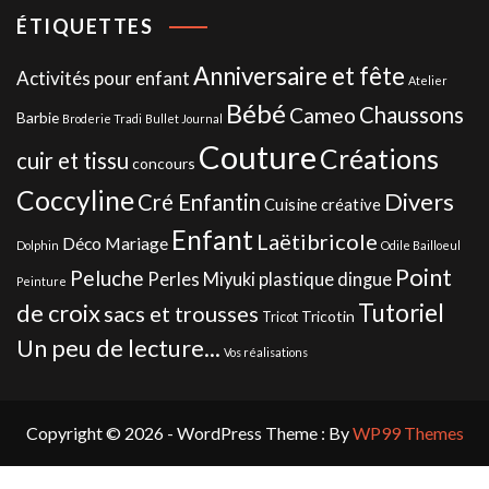
ÉTIQUETTES
Anniversaire et fête
Activités pour enfant
Atelier
Bébé
Chaussons
Cameo
Barbie
Broderie Tradi
Bullet Journal
Couture
Créations
cuir et tissu
concours
Coccyline
Divers
Cré Enfantin
Cuisine créative
Enfant
Laëtibricole
Déco Mariage
Dolphin
Odile Bailloeul
Point
Peluche
Perles Miyuki
plastique dingue
Peinture
de croix
Tutoriel
sacs et trousses
Tricotin
Tricot
Un peu de lecture...
Vos réalisations
Copyright © 2026 - WordPress Theme : By
WP99 Themes