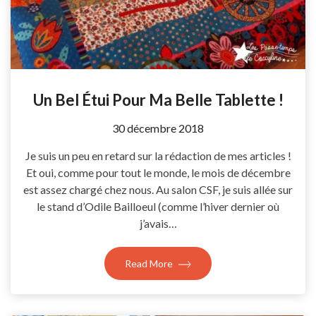
Un Bel Étui Pour Ma Belle Tablette !
by
30 décembre 2018
Coccyline
Je suis un peu en retard sur la rédaction de mes articles !
Et oui, comme pour tout le monde, le mois de décembre
est assez chargé chez nous. Au salon CSF, je suis allée sur
le stand d’Odile Bailloeul (comme l’hiver dernier où
j’avais…
Read More