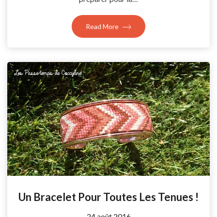
Read More
Un Bracelet Pour Toutes Les Tenues !
by
24 août 2016