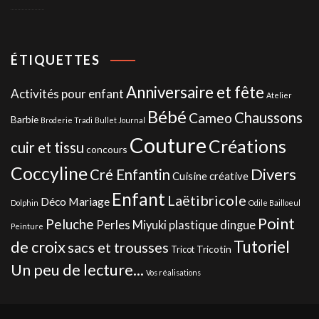
ÉTIQUETTES
Anniversaire et fête
Activités pour enfant
Atelier
Bébé
Chaussons
Cameo
Barbie
Broderie Tradi
Bullet Journal
Couture
Créations
cuir et tissu
concours
Coccyline
Divers
Cré Enfantin
Cuisine créative
Enfant
Laëtibricole
Déco Mariage
Dolphin
Odile Bailloeul
Point
Peluche
Perles Miyuki
plastique dingue
Peinture
de croix
Tutoriel
sacs et trousses
Tricotin
Tricot
Un peu de lecture...
Vos réalisations