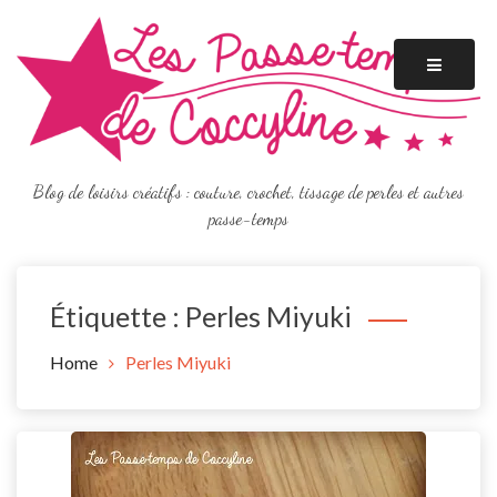
Skip
to
content
Blog de loisirs créatifs : couture, crochet, tissage de perles et autres
passe-temps
Étiquette :
Perles Miyuki
Home
Perles Miyuki