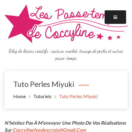
Skip
to
content
Blog de loisirs créatifs : couture, crochet, tissage de perles et autres
passe-temps
Tuto Perles Miyuki
Home
Tutoriels
Tuto Perles Miyuki
N’hésitez Pas À M’envoyer Une Photo De Vos Réalisations
Sur
Coccylinefeedescroix@gmail.com