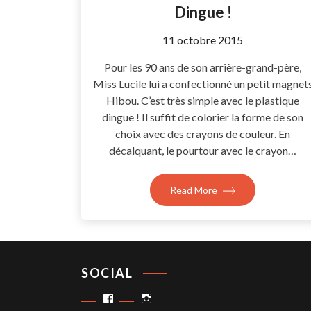
Dingue !
by
11 octobre 2015
Coccyline
Pour les 90 ans de son arrière-grand-père,
Miss Lucile lui a confectionné un petit magnet
Hibou. C’est très simple avec le plastique
dingue ! Il suffit de colorier la forme de son
choix avec des crayons de couleur. En
décalquant, le pourtour avec le crayon…
Read More
SOCIAL
Facebook
Instagram