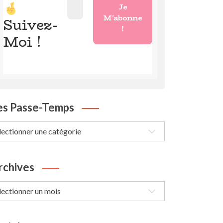
Suivez-
Moi !
es Passe-Temps
s
sse-
mps
rchives
chives