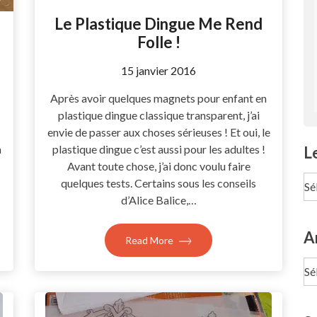
Le Plastique Dingue Me Rend
Folle !
by
15 janvier 2016
Coccyline
Après avoir quelques magnets pour enfant en
plastique dingue classique transparent, j’ai
envie de passer aux choses sérieuses ! Et oui, le
plastique dingue c’est aussi pour les adultes !
a
L
Avant toute chose, j’ai donc voulu faire
Le
quelques tests. Certains sous les conseils
pa
d’Alice Balice,…
Te
A
Read More
Ar