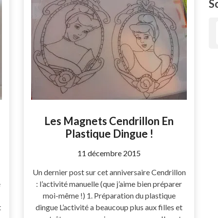
S
Les Magnets Cendrillon En
Plastique Dingue !
by
11 décembre 2015
Coccyline
Un dernier post sur cet anniversaire Cendrillon
e
: l’activité manuelle (que j’aime bien préparer
moi-même !) 1. Préparation du plastique
t
dingue L’activité a beaucoup plus aux filles et