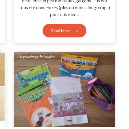
.
peut-être un peu moins aux garçons… Ils ont
tous été concentrés (plus ou moins longtemps)
pour colorier…
Read More