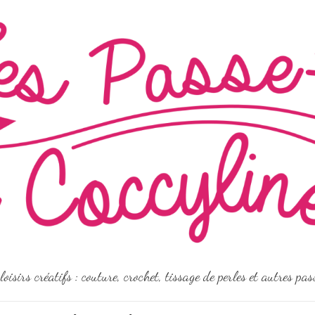
loisirs créatifs : couture, crochet, tissage de perles et autres pa