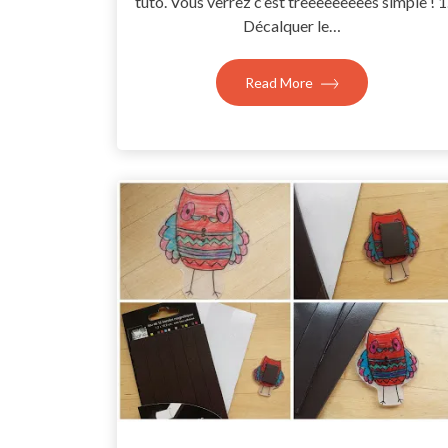
tuto. Vous verrez c’est trèèèèèèèèès simple ! 1
Décalquer le…
Read More