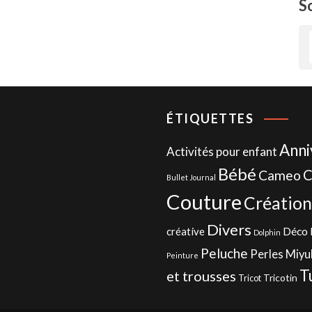
S
ÉTIQUETTES
Anni
Activités pour enfant
Bébé
C
Cameo
Bullet Journal
Couture
Création
Divers
Déco 
créative
Dolphin
Peluche
Perles Miyu
Peinture
T
et trousses
Tricotin
Tricot