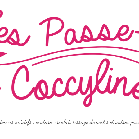
loisirs créatifs : couture, crochet, tissage de perles et autres pa