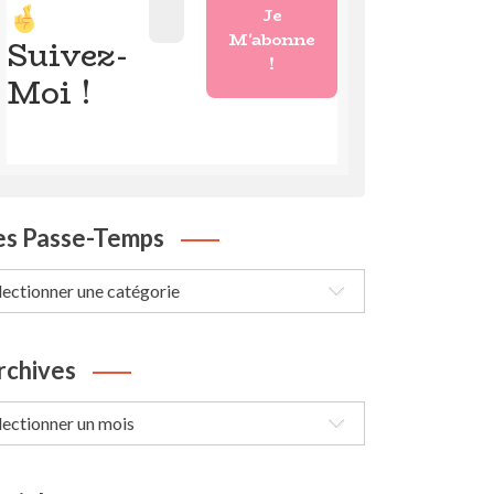
Suivez-
Moi !
es Passe-Temps
s
sse-
mps
rchives
chives