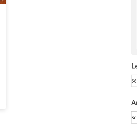
s
.
L
Le
pa
Te
A
Ar