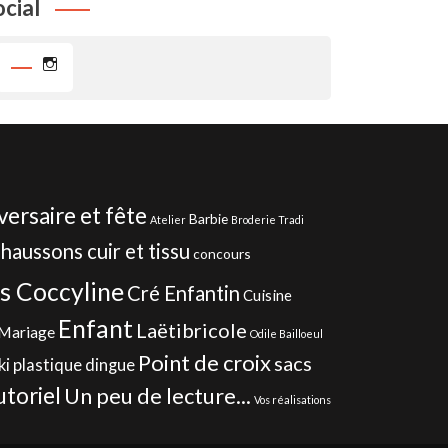
ocial
Instagram
versaire et fête
Barbie
Atelier
Broderie Tradi
haussons cuir et tissu
concours
s Coccyline
Cré Enfantin
Cuisine
Enfant
Laëtibricole
Mariage
Odile Bailloeul
Point de croix
sacs
ki
plastique dingue
utoriel
Un peu de lecture...
Vos réalisations