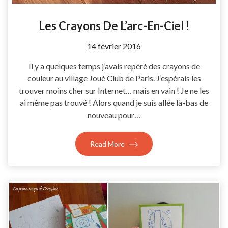
Les Crayons De L’arc-En-Ciel !
by
14 février 2016
Coccyline
Il y a quelques temps j’avais repéré des crayons de
couleur au village Joué Club de Paris. J’espérais les
trouver moins cher sur Internet… mais en vain ! Je ne les
ai même pas trouvé ! Alors quand je suis allée là-bas de
nouveau pour…
Read More