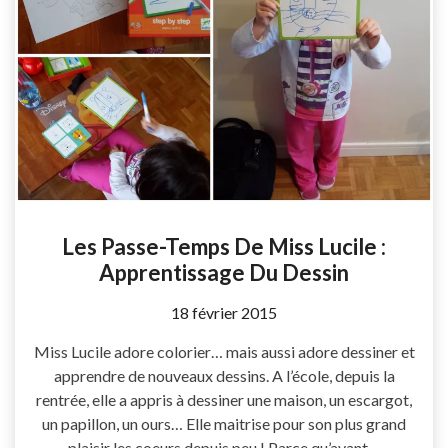
Les Passe-Temps De Miss Lucile :
Apprentissage Du Dessin
by
18 février 2015
Coccyline
Miss Lucile adore colorier… mais aussi adore dessiner et
apprendre de nouveaux dessins. A l’école, depuis la
rentrée, elle a appris à dessiner une maison, un escargot,
un papillon, un ours… Elle maitrise pour son plus grand
plaisir les coeurs depuis peu ! Parce qu’avant…