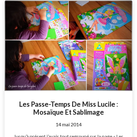
Les Passe-Temps De Miss Lucile :
Mosaïque Et Sablimage
by
14 mai 2014
Coccyline
Jusqu’à présent j’avais tout regroupé sur la page « Les