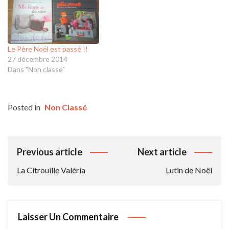
Le Père Noël est passé !!
27 décembre 2014
Dans "Non classé"
Posted in
Non Classé
Navigation
Previous article
Next article
De
La Citrouille Valéria
Lutin de Noël
L’article
Laisser Un Commentaire