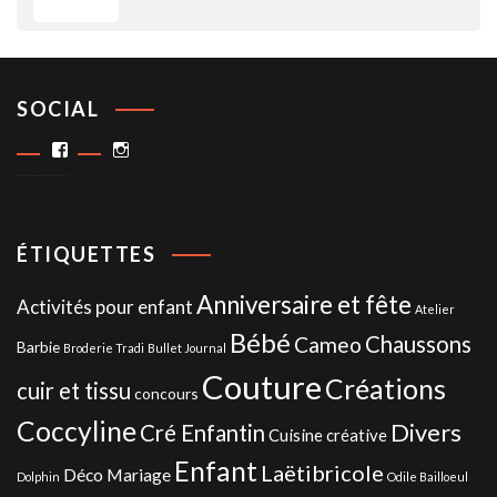
SOCIAL
Facebook
Instagram
ÉTIQUETTES
Anniversaire et fête
Activités pour enfant
Atelier
Bébé
Chaussons
Cameo
Barbie
Broderie Tradi
Bullet Journal
Couture
Créations
cuir et tissu
concours
Coccyline
Divers
Cré Enfantin
Cuisine créative
Enfant
Laëtibricole
Déco Mariage
Dolphin
Odile Bailloeul