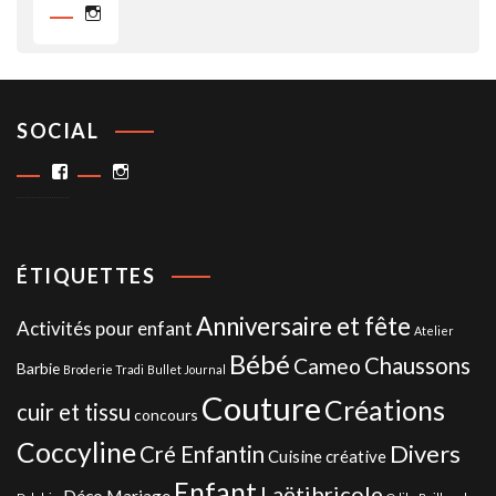
Instagram
SOCIAL
Facebook
Instagram
ÉTIQUETTES
Anniversaire et fête
Activités pour enfant
Atelier
Bébé
Chaussons
Cameo
Barbie
Broderie Tradi
Bullet Journal
Couture
Créations
cuir et tissu
concours
Coccyline
Divers
Cré Enfantin
Cuisine créative
Enfant
Laëtibricole
Déco Mariage