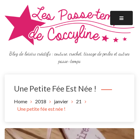
Skip
to
content
Blog de loisirs créatifs : couture, crochet, tissage de perles et autres
passe-temps
Une Petite Fée Est Née !
Home
2018
janvier
21
Une petite fée est née !