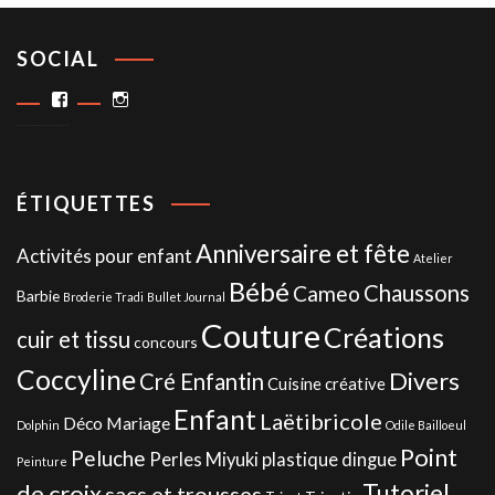
SOCIAL
Facebook
Instagram
ÉTIQUETTES
Anniversaire et fête
Activités pour enfant
Atelier
Bébé
Chaussons
Cameo
Barbie
Broderie Tradi
Bullet Journal
Couture
Créations
cuir et tissu
concours
Coccyline
Divers
Cré Enfantin
Cuisine créative
Enfant
Laëtibricole
Déco Mariage
Dolphin
Odile Bailloeul
Point
Peluche
Perles Miyuki
plastique dingue
Peinture
de croix
Tutoriel
sacs et trousses