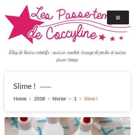
Skip
to
content
Blog de loisirs créatifs : couture, crochet, tissage de perles et autres
passe-temps
Slime !
Home
2018
février
1
Slime !