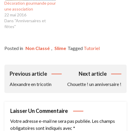
Décoration gourmande pour
une association
22 mai 2016
Dans "Anniversaires et
fêtes"
Posted in
Non Classé
,
Slime
Tagged
Tutoriel
Navigation
Previous article
Next article
De
Alexandre en tricotin
Chouette ! un anniversaire !
L’article
Laisser Un Commentaire
Votre adresse e-mail ne sera pas publiée.
Les champs
obligatoires sont indiqués avec
*