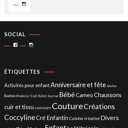
Instagram
SOCIAL
Facebook
Instagram
ÉTIQUETTES
Anniversaire et fête
Activités pour enfant
Atelier
Bébé
Chaussons
Cameo
Barbie
Broderie Tradi
Bullet Journal
Couture
Créations
cuir et tissu
concours
Coccyline
Divers
Cré Enfantin
Cuisine créative
Enfant
Laëtibricole