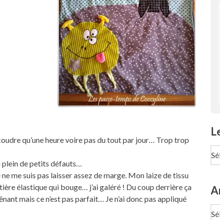
L
à coudre qu’une heure voire pas du tout par jour… Trop trop
Le
pa
 a plein de petits défauts…
Te
je ne me suis pas laisser assez de marge. Mon laize de tissu
ère élastique qui bouge… j’ai galéré ! Du coup derrière ça
A
ênant mais ce n’est pas parfait… Je n’ai donc pas appliqué
Ar