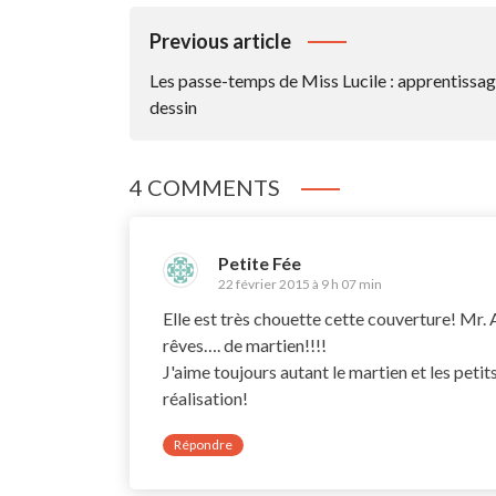
Navigation
Previous article
De
Les passe-temps de Miss Lucile : apprentissa
L’article
dessin
4 COMMENTS
Petite Fée
22 février 2015 à 9 h 07 min
Elle est très chouette cette couverture! Mr. 
rêves…. de martien!!!!
J'aime toujours autant le martien et les peti
réalisation!
Répondre