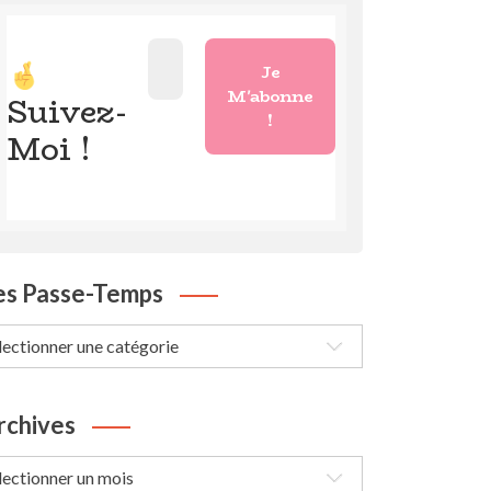
Suivez-
Moi !
es Passe-Temps
s
sse-
mps
rchives
chives