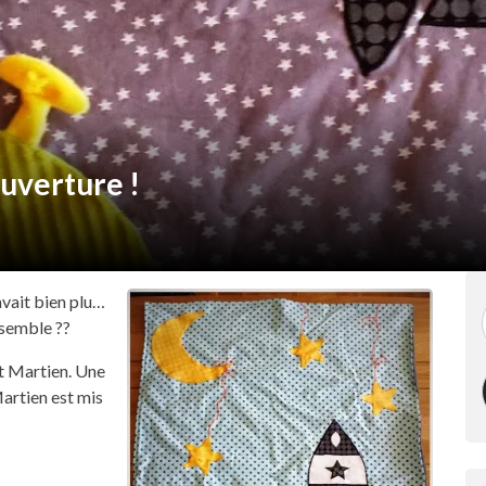
ouverture !
vait bien plu…
nsemble ??
it Martien. Une
Martien est mis