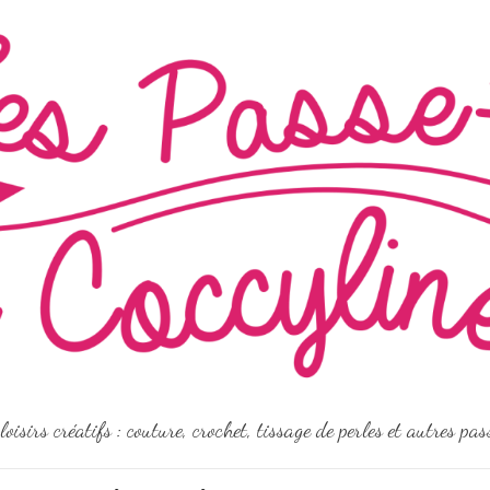
loisirs créatifs : couture, crochet, tissage de perles et autres pa