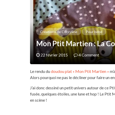
Créations de Coccyline
Pour bébé
Mon Ptit Martien : La C
22 février 2015
4 Comment
Le rendu du
doudou plat « Mon Ptit Martien »
m’a
Alors pourquoi ne pas le décliner pour faire un e
J’ai donc dessiné un petit univers autour de ce Pt
fusée, quelques étoiles, une lune et hop ! Le Ptit 
en scène !