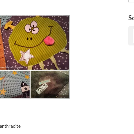
S
 anthracite