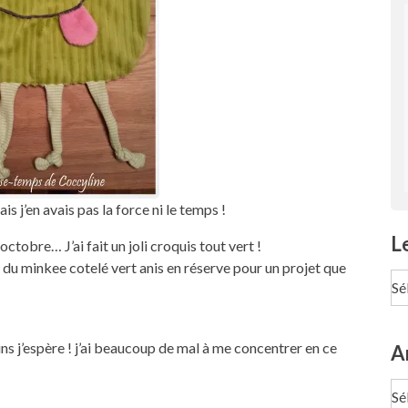
s j’en avais pas la force ni le temps !
L
tobre… J’ai fait un joli croquis tout vert !
s du minkee cotelé vert anis en réserve pour un projet que
Le
pa
Te
s j’espère ! j’ai beaucoup de mal à me concentrer en ce
A
Ar