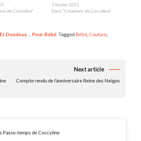
15
3 février 2015
ons de Coccyline"
Dans "Créations de Coccyline"
 Et Doudous
,
Pour Bébé
Tagged
Bébé
,
Couture
,
Next article
ine
Compte rendu de l’anniversaire Reine des Neiges
Les Passe-temps de Coccyline