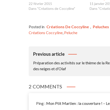
22 février 2015
11 janvier 20
Dans "Créations de Coccyline"
Dans "Créati
Posted in
Créations De Coccyline
,
Peluches
Créations Coccyline
,
Peluche
Navigation
Previous article
De
Préparation des activités sur le thème de la Re
L’article
des neiges et d’Olaf
2 COMMENTS
Ping :
Mon Ptit Martien : la couverture ! – 