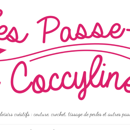
loisirs créatifs : couture, crochet, tissage de perles et autres pa