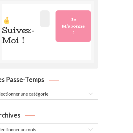
Suivez-
Moi !
es Passe-Temps
s
sse-
mps
rchives
chives