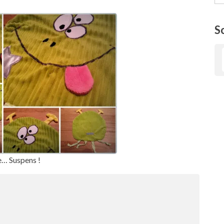
S
e… Suspens !