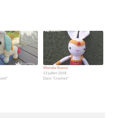
Wonder Bunny
13 juillet 2018
umi"
Dans "Crochet"