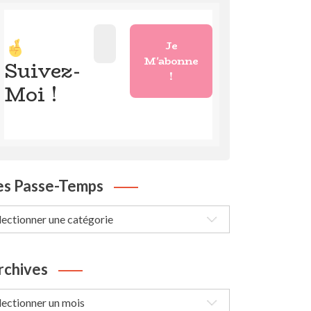
Suivez-
Moi !
es Passe-Temps
s
sse-
mps
rchives
chives