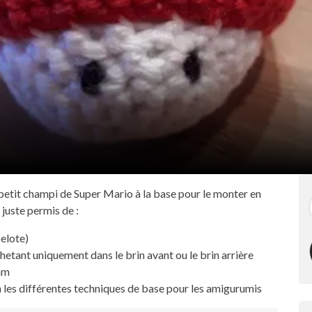
e petit champi de Super Mario à la base pour le monter en
 juste permis de :
pelote)
tant uniquement dans le brin avant ou le brin arrière
 mm
n les différentes techniques de base pour les amigurumis