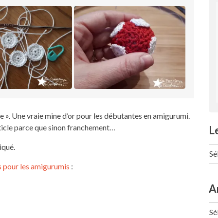
re ». Une vraie mine d’or pour les débutantes en amigurumi.
article parce que sinon franchement…
L
iqué.
Le
pa
s pour les amigurumis
:
Te
A
Ar