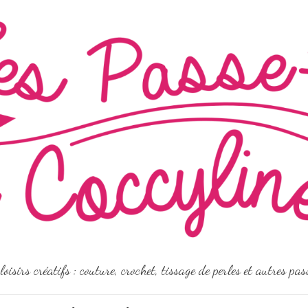
loisirs créatifs : couture, crochet, tissage de perles et autres pa