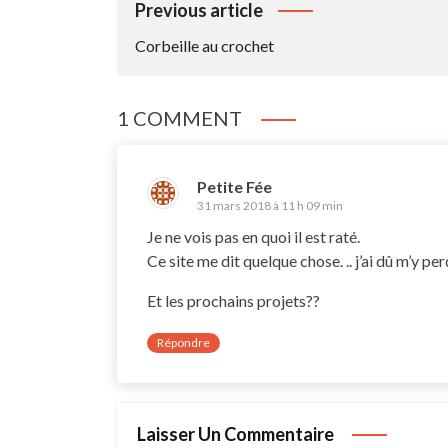
Navigation
Previous article
De
Corbeille au crochet
L’article
1 COMMENT
Petite Fée
31 mars 2018 à 11 h 09 min
Je ne vois pas en quoi il est raté.
Ce site me dit quelque chose. .. j’ai dû m’y per
Et les prochains projets??
Répondre
Laisser Un Commentaire