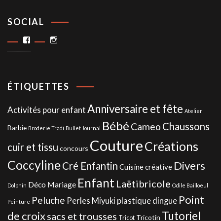
SOCIAL
Facebook
Instagram
ÉTIQUETTES
Anniversaire et fête
Activités pour enfant
Atelier
Bébé
Chaussons
Cameo
Barbie
Broderie Tradi
Bullet Journal
Couture
Créations
cuir et tissu
concours
Coccyline
Divers
Cré Enfantin
Cuisine créative
Enfant
Laëtibricole
Déco Mariage
Dolphin
Odile Bailloeul
Point
Peluche
Perles Miyuki
plastique dingue
Peinture
de croix
Tutoriel
sacs et trousses
Tricotin
Tricot