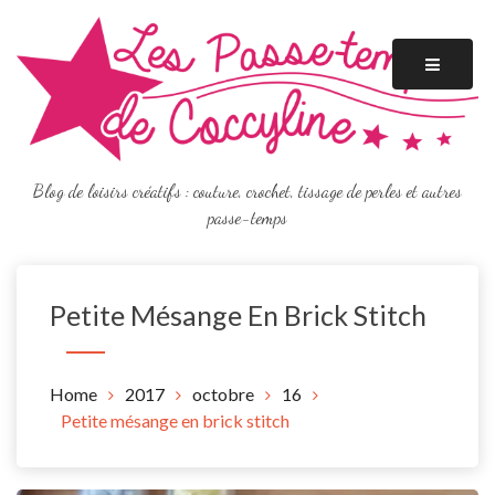
Skip
to
content
Blog de loisirs créatifs : couture, crochet, tissage de perles et autres
passe-temps
Petite Mésange En Brick Stitch
Home
2017
octobre
16
Petite mésange en brick stitch