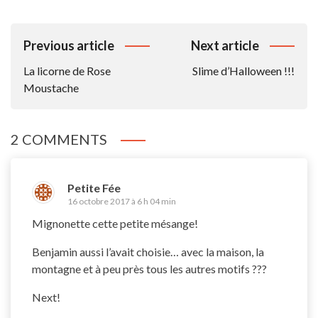
Navigation
Previous article
Next article
De
La licorne de Rose
Slime d’Halloween !!!
L’article
Moustache
2 COMMENTS
Petite Fée
16 octobre 2017 à 6 h 04 min
Mignonette cette petite mésange!
Benjamin aussi l’avait choisie… avec la maison, la
montagne et à peu près tous les autres motifs ???
Next!