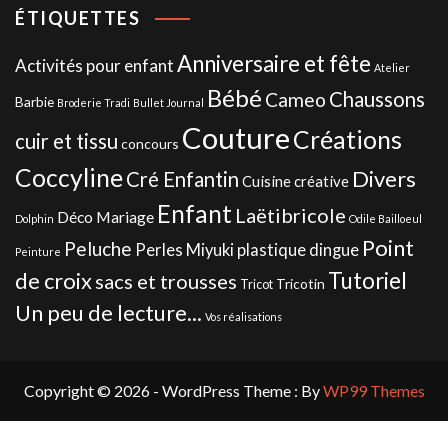
ÉTIQUETTES
Anniversaire et fête
Activités pour enfant
Atelier
Bébé
Chaussons
Cameo
Barbie
Broderie Tradi
Bullet Journal
Couture
Créations
cuir et tissu
concours
Coccyline
Divers
Cré Enfantin
Cuisine créative
Enfant
Laëtibricole
Déco Mariage
Dolphin
Odile Bailloeul
Point
Peluche
Perles Miyuki
plastique dingue
Peinture
de croix
Tutoriel
sacs et trousses
Tricotin
Tricot
Un peu de lecture...
Vos réalisations
Copyright © 2026 - WordPress Theme : By
WP99 Themes