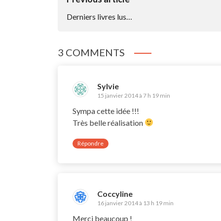
De
Derniers livres lus…
L’article
3 COMMENTS
Sylvie
15 janvier 2014 à 7 h 19 min
Sympa cette idée !!!
Très belle réalisation
Répondre
Coccyline
16 janvier 2014 à 13 h 19 min
Merci beaucoup !