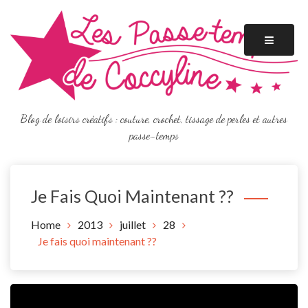
Skip
to
content
Blog de loisirs créatifs : couture, crochet, tissage de perles et autres
passe-temps
Je Fais Quoi Maintenant ??
Home
2013
juillet
28
Je fais quoi maintenant ??