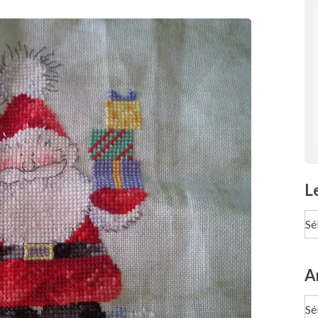
L
Le
pa
Te
A
Ar