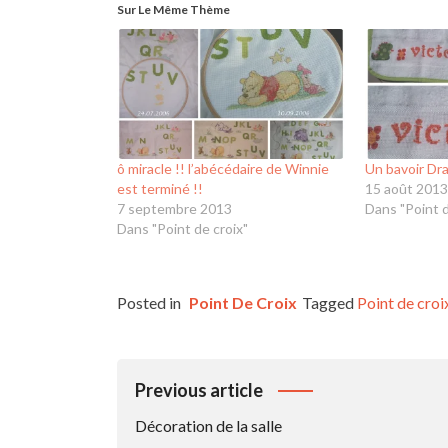
Sur Le Même Thème
ô miracle !! l’abécédaire de Winnie
Un bavoir Dr
est terminé !!
15 août 2013
7 septembre 2013
Dans "Point d
Dans "Point de croix"
Posted in
Point De Croix
Tagged
Point de croi
Navigation
Previous article
De
Décoration de la salle
L’article