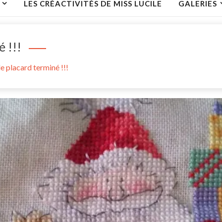
LES CRÉACTIVITÉS DE MISS LUCILE
GALERIES
 !!!
e placard terminé !!!