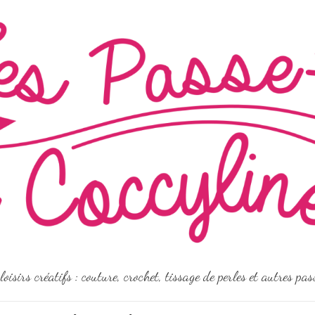
loisirs créatifs : couture, crochet, tissage de perles et autres pa