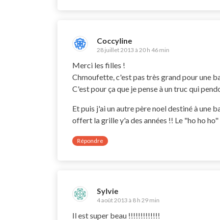
Coccyline
28 juillet 2013 à 20 h 46 min
Merci les filles !
Chmoufette, c'est pas très grand pour une ba
C'est pour ça que je pense à un truc qui pe
Et puis j'ai un autre père noel destiné à une
offert la grille y'a des années !! Le "ho ho ho
Répondre
Sylvie
4 août 2013 à 8 h 29 min
Il est super beau !!!!!!!!!!!!!