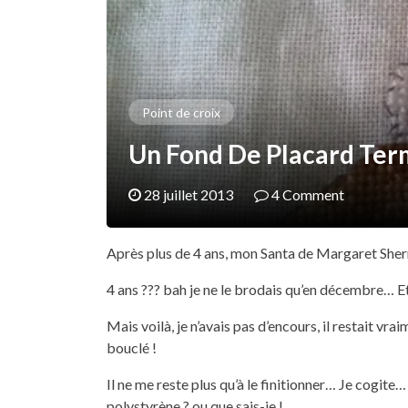
Point de croix
Un Fond De Placard Term
28 juillet 2013
4 Comment
Après plus de 4 ans, mon Santa de Margaret Sherr
4 ans ??? bah je ne le brodais qu’en décembre… E
Mais voilà, je n’avais pas d’encours, il restait vrai
bouclé !
Il ne me reste plus qu’à le finitionner… Je cogit
polystyrène ? ou que sais-je !