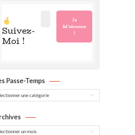
Suivez-
Moi !
es Passe-Temps
s
sse-
mps
rchives
chives