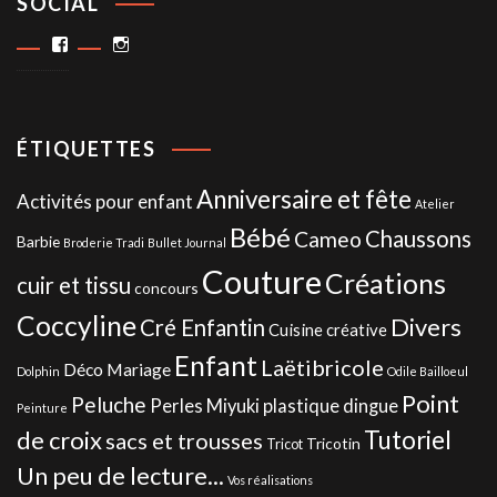
SOCIAL
Facebook
Instagram
ÉTIQUETTES
Anniversaire et fête
Activités pour enfant
Atelier
Bébé
Chaussons
Cameo
Barbie
Broderie Tradi
Bullet Journal
Couture
Créations
cuir et tissu
concours
Coccyline
Divers
Cré Enfantin
Cuisine créative
Enfant
Laëtibricole
Déco Mariage
Dolphin
Odile Bailloeul
Point
Peluche
Perles Miyuki
plastique dingue
Peinture
de croix
Tutoriel
sacs et trousses
Tricotin
Tricot
Un peu de lecture...
Vos réalisations