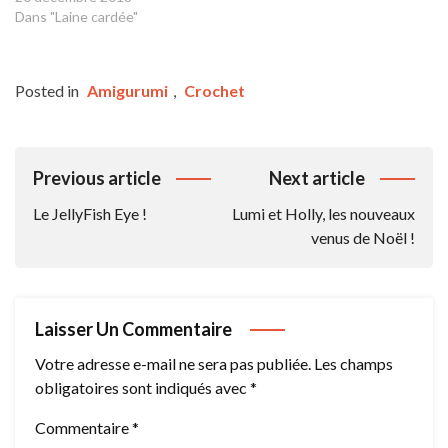
Dans "Laine cardée"
Posted in
Amigurumi
,
Crochet
Navigation
Previous article
Next article
De
Le JellyFish Eye !
Lumi et Holly, les nouveaux
L’article
venus de Noël !
Laisser Un Commentaire
Votre adresse e-mail ne sera pas publiée.
Les champs
obligatoires sont indiqués avec
*
Commentaire
*