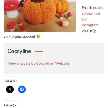
En attendant,
suivez-moi
sur
Instagram
,
vous m’y
verrez plus souvent
Coccyline
View all posts by Coccyline
|
Website
Partager :
J’aime Ça :