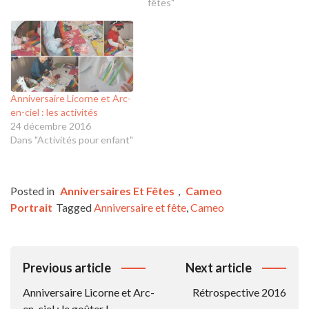
fêtes"
Anniversaire Licorne et Arc-
en-ciel : les activités
24 décembre 2016
Dans "Activités pour enfant"
Posted in
Anniversaires Et Fêtes
,
Cameo
Portrait
Tagged
Anniversaire et fête
,
Cameo
Navigation
Previous article
Next article
De
Anniversaire Licorne et Arc-
Rétrospective 2016
L’article
en-ciel : le goûter !