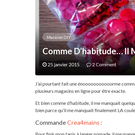
Matériel DIY
Comme D’habitude… Il M
25 janvier 2015
2 Comment
J’ai pourtant fait une énooooooooooorme comma
plusieurs magasins en ligne pour être exacte.
Et bien comme d’habitude, il me manquait quelqu
bien parce qu’il me manquait finalement LA couleu
Commande
Crea4mains
:
Pour finir mon tapis à langer nomade, il me manqua