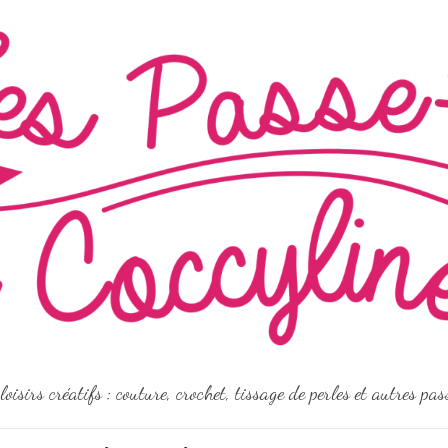
loisirs créatifs : couture, crochet, tissage de perles et autres pa