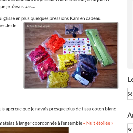
ue je n’avais pas…
ui glisse en plus quelques pressions Kam en cadeau.
ne clé de
L
Le
pa
Te
uis aperçue que je n’avais presque plus de tissu coton blanc
A
e matelas à langer coordonnée à l’ensemble
« Nuit étoilée »
Ar