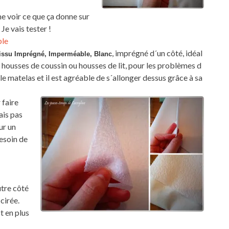
e voir ce que ça donne sur
Je vais tester !
ble
, imprégné d´un côté, idéal
issu Imprégné, Imperméable, Blanc
s housses de coussin ou housses de lit, pour les problèmes d
e matelas et il est agréable de s´allonger dessus grâce à sa
 faire
ais pas
ur un
besoin de
utre côté
cirée.
t en plus