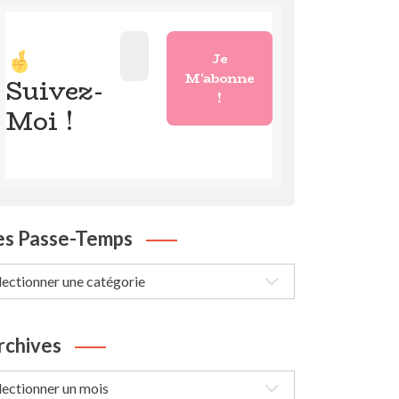
Suivez-
Moi !
es Passe-Temps
s
sse-
mps
rchives
chives