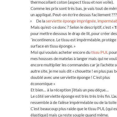
thermocollant coton (aspect tissu et non voile).
Comme les prix sont très bas, je vais tout de mêm
un appliqué. Peut-on écrire dessus facilement ??? 
De la
serviette éponge imprégnée, imperméa
Mais qu’est-ce donc ? Selon le descriptif, c’est «
T
pour mettre dessous le drap de lit, pour créer de
´incontinence. Le tissu est impérméable, protège l
surface en tissu éponge. »
Moi qui voulais acheter encore du
tissu PUL
pour
mes housses de matelas à langer mais qui ne voul
encore multiplier les commandes car je l’achète s
autre site, je me suis dit « chouette ! en plus pas 
doublé avec une serviette éponge ! C’est plus
économique »
Et bien… à la réception j’étais un peu déçue…
Le côté serviette éponge est très très très fin. L’a
ressemble à de l’alèse impérméable ou de la toile 
C’est beaucoup plus raide que le tissu PUL (qui es
élastique) mais ça reste souple quand même.