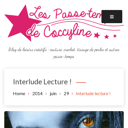
Skip
to
content
Blog de loisirs créatifs : couture, crochet, tissage de perles et autres
passe-temps
Interlude Lecture !
Home
2014
juin
29
Interlude lecture !