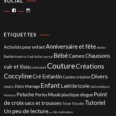
SOCIAL
Facebook
Instagram
ÉTIQUETTES
Anniversaire et fête
Activités pour enfant
Atelier
Bébé
Chaussons
Cameo
Barbie
Broderie Tradi
Bullet Journal
Couture
Créations
cuir et tissu
concours
Coccyline
Divers
Cré Enfantin
Cuisine créative
Enfant
Laëtibricole
Déco Mariage
Dolphin
Odile Bailloeul
Point
Peluche
Perles Miyuki
plastique dingue
Peinture
de croix
Tutoriel
sacs et trousses
Tricotin
Tricot
Un peu de lecture...
Vos réalisations