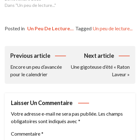
Dans "Un peu de lecture..."
Posted in
Un Peu De Lecture...
Tagged
Un peu de lecture...
Navigation
Previous article
Next article
De
Encore un peu d’avancée
Une gigoteuse d’été « Raton
L’article
pour le calendrier
Laveur »
Laisser Un Commentaire
Votre adresse e-mail ne sera pas publiée.
Les champs
obligatoires sont indiqués avec
*
Commentaire
*