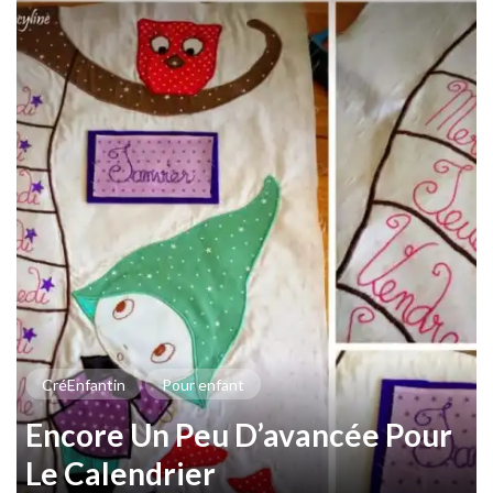
CréEnfantin
Pour enfant
Encore Un Peu D’avancée Pour
Le Calendrier