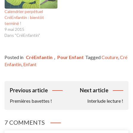
Calendrier perpétuel
CréEnfantin : bientôt
terminé !
9 mai 2015
Dans "CréEnfantin"
Posted in
CréEnfantin
,
Pour Enfant
Tagged
Couture
,
Cré
Enfantin
,
Enfant
Navigation
Previous article
Next article
De
Premières bavettes !
Interlude lecture !
L’article
7 COMMENTS