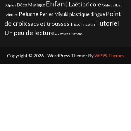
Enfant
Laëtibricole
Déco Mariage
Dolphin
Odile Bailloeul
Point
Peluche
Perles Miyuki
plastique dingue
Peinture
de croix
Tutoriel
sacs et trousses
Tricotin
Tricot
Un peu de lecture...
Vos réalisations
Copyright © 2026 - WordPress Theme : By
WP99 Themes