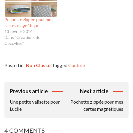
Pochette zippée pour mes
cartes magnétiques
13 février 2014
Dans "Créations de
Coccyline"
Posted in
Non Classé
Tagged
Couture
Navigation
Previous article
Next article
De
Une petite valisette pour
Pochette zippée pour mes
L’article
Lucile
cartes magnétiques
4 COMMENTS