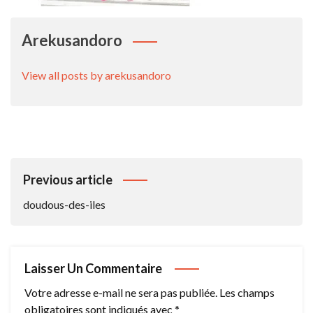
Arekusandoro
View all posts by arekusandoro
Navigation
Previous article
De
doudous-des-iles
L’article
Laisser Un Commentaire
Votre adresse e-mail ne sera pas publiée.
Les champs
obligatoires sont indiqués avec
*