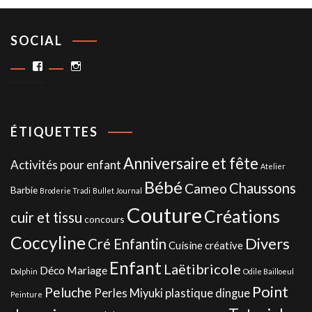
SOCIAL
Facebook
Instagram
ÉTIQUETTES
Anniversaire et fête
Activités pour enfant
Atelier
Bébé
Chaussons
Cameo
Barbie
Broderie Tradi
Bullet Journal
Couture
Créations
cuir et tissu
concours
Coccyline
Divers
Cré Enfantin
Cuisine créative
Enfant
Laëtibricole
Déco Mariage
Dolphin
Odile Bailloeul
Point
Peluche
Perles Miyuki
plastique dingue
Peinture