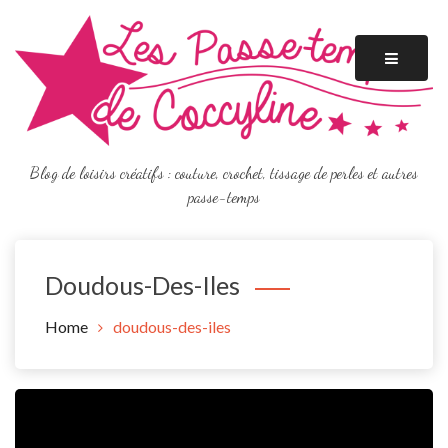
Skip
to
content
Blog de loisirs créatifs : couture, crochet, tissage de perles et autres
passe-temps
Doudous-Des-Iles
Home
doudous-des-iles