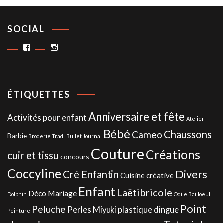
SOCIAL
Facebook
Instagram
ÉTIQUETTES
Anniversaire et fête
Activités pour enfant
Atelier
Bébé
Chaussons
Cameo
Barbie
Broderie Tradi
Bullet Journal
Couture
Créations
cuir et tissu
concours
Coccyline
Divers
Cré Enfantin
Cuisine créative
Enfant
Laëtibricole
Déco Mariage
Dolphin
Odile Bailloeul
Point
Peluche
Perles Miyuki
plastique dingue
Peinture