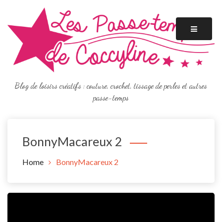
Skip
to
content
Blog de loisirs créatifs : couture, crochet, tissage de perles et autres
passe-temps
BonnyMacareux 2
Home
BonnyMacareux 2