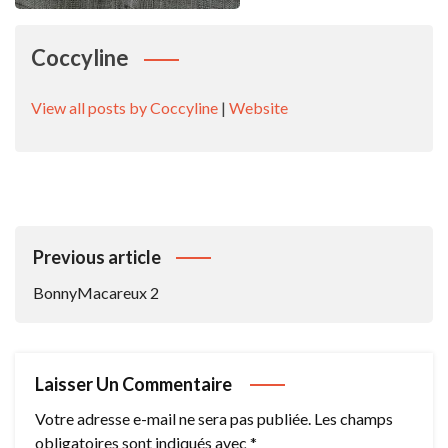
Coccyline
View all posts by Coccyline
|
Website
Navigation
Previous article
De
BonnyMacareux 2
L’article
Laisser Un Commentaire
Votre adresse e-mail ne sera pas publiée.
Les champs
obligatoires sont indiqués avec
*