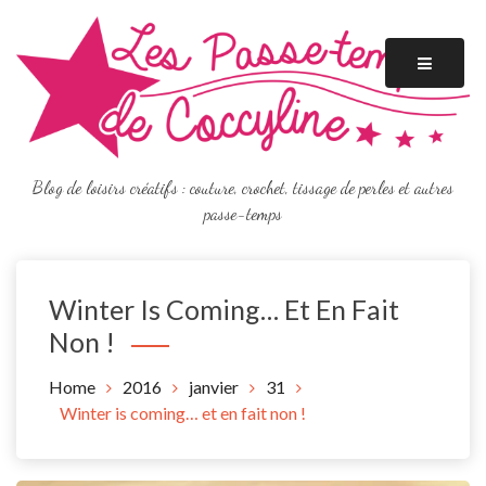
Skip
to
content
Blog de loisirs créatifs : couture, crochet, tissage de perles et autres
passe-temps
Winter Is Coming… Et En Fait
Non !
Home
2016
janvier
31
Winter is coming… et en fait non !