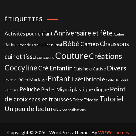
ÉTIQUETTES
Anniversaire et fête
Activités pour enfant
Atelier
Bébé
Chaussons
Cameo
Barbie
Broderie Tradi
Bullet Journal
Couture
Créations
cuir et tissu
concours
Coccyline
Divers
Cré Enfantin
Cuisine créative
Enfant
Laëtibricole
Déco Mariage
Dolphin
Odile Bailloeul
Point
Peluche
Perles Miyuki
plastique dingue
Peinture
de croix
Tutoriel
sacs et trousses
Tricotin
Tricot
Un peu de lecture...
Vos réalisations
Copyright © 2026 - WordPress Theme : By
WP99 Themes