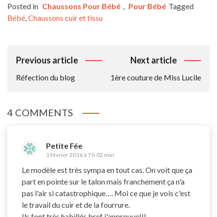
Posted in
Chaussons Pour Bébé
,
Pour Bébé
Tagged
Bébé
,
Chaussons cuir et tissu
Navigation
Previous article
Next article
De
Réfection du blog
1ère couture de Miss Lucile
L’article
4 COMMENTS
Petite Fée
1 février 2016 à 7 h 02 min
Le modèle est très sympa en tout cas. On voit que ça
part en pointe sur le talon mais franchement ça n'a
pas l'air si catastrophique…. Moi ce que je vois c'est
le travail du cuir et de la fourrure.
Ils font très habillés bref j'approuve!!!