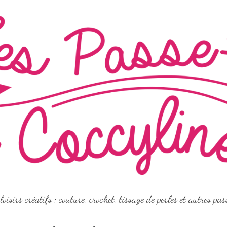
loisirs créatifs : couture, crochet, tissage de perles et autres pa