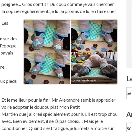
poignée… Gros conflit ! Du coup comme je vais chercher
la copine régulièrement, je lui ai promis de lui en faire une !
Les
n sur des
l’époque,
e savais
re !
L
 aux pieds
Le
pa
Et le meilleur pour la fin ! Mr Alexandre semble apprécier
Te
voire adopter le doudou plat Mon Petit
A
Martien que j’ai créé spécialement pour lui. Il est trop chou
avec. Bien évidement, il ne l’a pas choisi… Mais je le
Ar
conditionne ! Quand il est fatigué, je lui mets à moitié sur