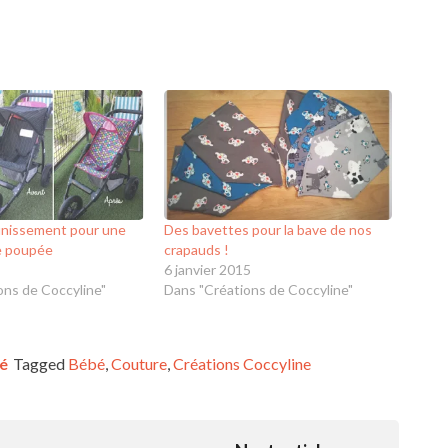
unissement pour une
Des bavettes pour la bave de nos
e poupée
crapauds !
6 janvier 2015
ons de Coccyline"
Dans "Créations de Coccyline"
é
Tagged
Bébé
,
Couture
,
Créations Coccyline