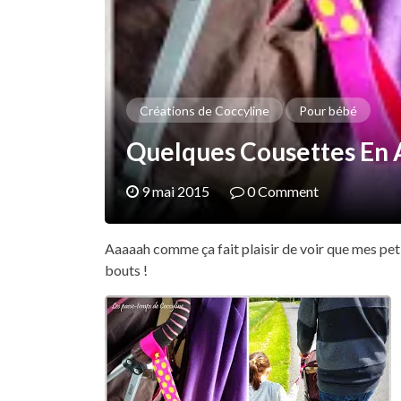
Créations de Coccyline
Pour bébé
Quelques Cousettes En A
9 mai 2015
0 Comment
Aaaaah comme ça fait plaisir de voir que mes peti
bouts !