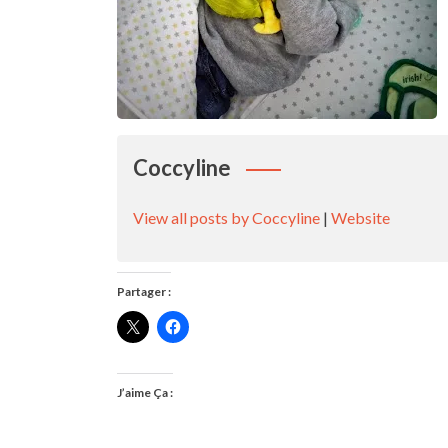
Coccyline
View all posts by Coccyline
|
Website
Partager :
J’aime Ça :