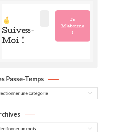
Suivez-
Moi !
es Passe-Temps
s
sse-
mps
rchives
chives