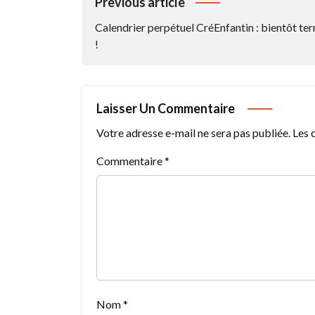
Navigation
Previous article
De
Calendrier perpétuel CréEnfantin : bientôt te
L’article
!
Laisser Un Commentaire
Votre adresse e-mail ne sera pas publiée.
Les 
Commentaire
*
Nom
*