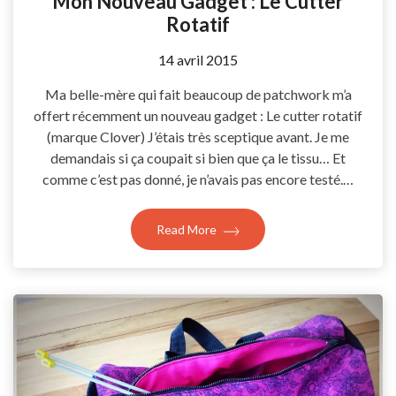
Mon Nouveau Gadget : Le Cutter
Rotatif
by
14 avril 2015
Coccyline
Ma belle-mère qui fait beaucoup de patchwork m’a
offert récemment un nouveau gadget : Le cutter rotatif
(marque Clover) J’étais très sceptique avant. Je me
demandais si ça coupait si bien que ça le tissu… Et
comme c’est pas donné, je n’avais pas encore testé.…
Read More