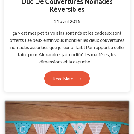
Duo De Couvertures Nomades
Réversibles
by
14 avril 2015
Coccyline
ça y’est mes petits voisins sont nés et les cadeaux sont
offerts ! Je peux enfin vous montrer les deux couvertures
nomades assorties que je leur ai fait ! Par rapport à celle
faite pour Alexandre, j’ai modifié les matières, les
dimensions et la capuche.…
Read More