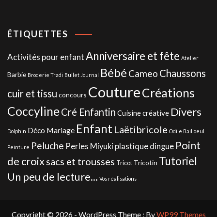
ÉTIQUETTES
Anniversaire et fête
Activités pour enfant
Atelier
Bébé
Chaussons
Cameo
Barbie
Broderie Tradi
Bullet Journal
Couture
Créations
cuir et tissu
concours
Coccyline
Divers
Cré Enfantin
Cuisine créative
Enfant
Laëtibricole
Déco Mariage
Dolphin
Odile Bailloeul
Point
Peluche
Perles Miyuki
plastique dingue
Peinture
de croix
Tutoriel
sacs et trousses
Tricotin
Tricot
Un peu de lecture...
Vos réalisations
Copyright © 2026 - WordPress Theme : By
WP99 Themes