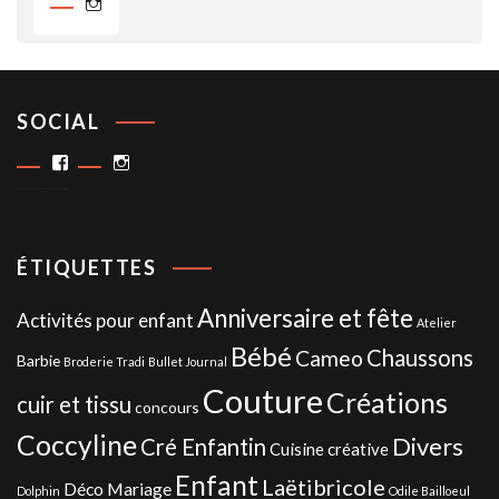
Instagram
SOCIAL
Facebook
Instagram
ÉTIQUETTES
Anniversaire et fête
Activités pour enfant
Atelier
Bébé
Chaussons
Cameo
Barbie
Broderie Tradi
Bullet Journal
Couture
Créations
cuir et tissu
concours
Coccyline
Divers
Cré Enfantin
Cuisine créative
Enfant
Laëtibricole
Déco Mariage
Dolphin
Odile Bailloeul