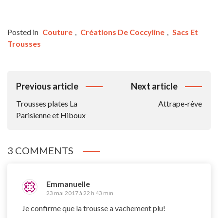
Posted in
Couture
,
Créations De Coccyline
,
Sacs Et
Trousses
Navigation
Previous article
Next article
De
Trousses plates La
Attrape-rêve
L’article
Parisienne et Hiboux
3 COMMENTS
Emmanuelle
23 mai 2017 à 22 h 43 min
Je confirme que la trousse a vachement plu!