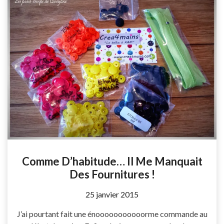
Comme D’habitude… Il Me Manquait
Des Fournitures !
by
25 janvier 2015
Coccyline
J’ai pourtant fait une énooooooooooorme commande au