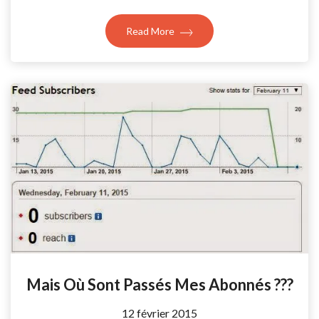
Read More
Mais Où Sont Passés Mes Abonnés ???
by
12 février 2015