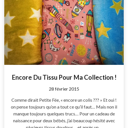
Encore Du Tissu Pour Ma Collection !
by
28 février 2015
Coccyline
Comme dirait Petite Fée, « encore un colis ??? » Et oui !
on pense toujours qu’on a tout ce qu’il faut… Mais non il
manque toujours quelques trucs… Pour un cadeau de
naissance pour deux bébés, j’ai beaucoup hésité avec
plusieurs tissus doudous… et après un…