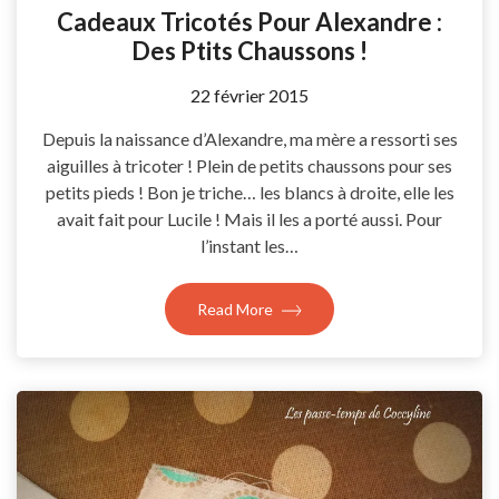
Cadeaux Tricotés Pour Alexandre :
Des Ptits Chaussons !
by
22 février 2015
Coccyline
Depuis la naissance d’Alexandre, ma mère a ressorti ses
aiguilles à tricoter ! Plein de petits chaussons pour ses
petits pieds ! Bon je triche… les blancs à droite, elle les
avait fait pour Lucile ! Mais il les a porté aussi. Pour
l’instant les…
Read More