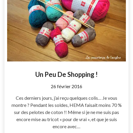
Un Peu De Shopping !
by
26 février 2016
Coccyline
Ces derniers jours, j’ai reçu quelques colis… Je vous
montre ? Pendant les soldes, HEMA faisait moins 70 %
sur des pelotes de coton !! Même si je ne me suis pas
encore mise au tricot « pour de vrai », et que je suis
encore avec…