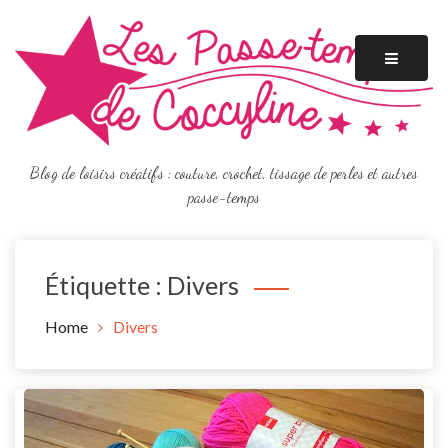
Skip
to
content
Blog de loisirs créatifs : couture, crochet, tissage de perles et autres
passe-temps
Étiquette :
Divers
Home
Divers