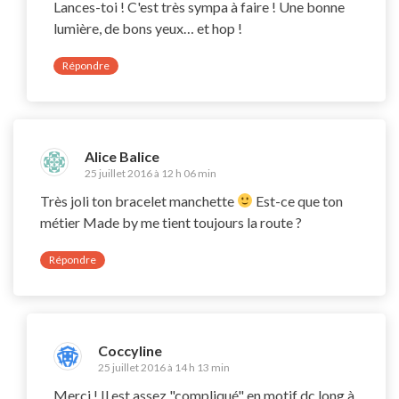
Lances-toi ! C'est très sympa à faire ! Une bonne
lumière, de bons yeux… et hop !
Répondre
Alice Balice
25 juillet 2016 à 12 h 06 min
Très joli ton bracelet manchette
Est-ce que ton
métier Made by me tient toujours la route ?
Répondre
Coccyline
25 juillet 2016 à 14 h 13 min
Merci ! Il est assez "compliqué" en motif dc long à