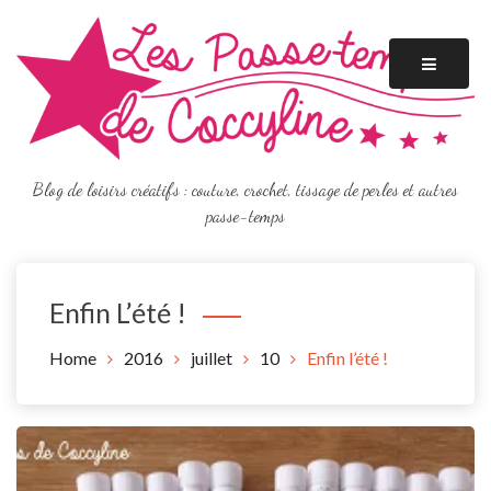
Skip
to
content
Blog de loisirs créatifs : couture, crochet, tissage de perles et autres
passe-temps
Enfin L’été !
Home
2016
juillet
10
Enfin l’été !