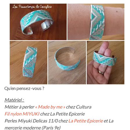
Qu’en pensez-vous ?
Matériel :
Métier à perler
« Made by me »
chez Cultura
Fil nylon MIYUKI
chez La Petite Epicerie
Perles Miyuki Delicas 11/0 chez
La Petite Epicerie
et La
mercerie moderne (Paris 9e)