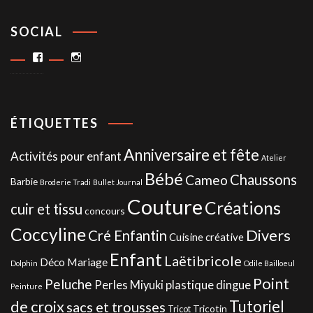
SOCIAL
Facebook
Instagram
ÉTIQUETTES
Anniversaire et fête
Activités pour enfant
Atelier
Bébé
Chaussons
Cameo
Barbie
Broderie Tradi
Bullet Journal
Couture
Créations
cuir et tissu
concours
Coccyline
Divers
Cré Enfantin
Cuisine créative
Enfant
Laëtibricole
Déco Mariage
Dolphin
Odile Bailloeul
Point
Peluche
Perles Miyuki
plastique dingue
Peinture
de croix
Tutoriel
sacs et trousses
Tricotin
Tricot