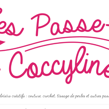
loisirs créatifs : couture, crochet, tissage de perles et autres pa