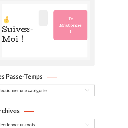
Suivez-
Moi !
es Passe-Temps
s
sse-
mps
rchives
chives