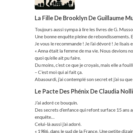
La Fille De Brooklyn De Guillaume M
Toujours aussi sympa à lire les livres de G. Musso
Une bonne enquête pleine de rebondissements. Ent
Je vous le recommande ! Je l’ai dévoré ! Je lisais 
« Anna était la femme de ma vie. Nous devions nou
quoi qu’elle ait pu faire.
Du moins, c’est ce que je croyais, mais elle a foui
– C’est moi qui ai fait ça.
Abasourdi, j’ai contemplé son secret et j’ai su qu
Le Pacte Des Phénix De Claudia Noll
J’ai adoré ce bouquin.
Des secrets d’enfance qui refont surface 15 ans a
enquête…
Celui-là aussi j’ai adoré.
« 1986, dans le sud de la France. Une petite diza