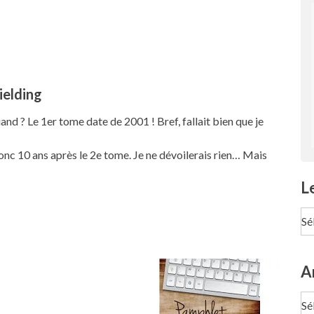
ielding
and ? Le 1er tome date de 2001 ! Bref, fallait bien que je
onc 10 ans après le 2e tome. Je ne dévoilerais rien… Mais
L
Le
pa
Te
A
Ar