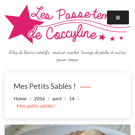
Skip
to
content
Blog de loisirs créatifs : couture, crochet, tissage de perles et autres
passe-temps
Mes Petits Sablés !
Home
2016
avril
14
Mes petits sablés !