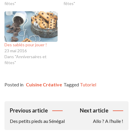
fêtes"
fêtes"
Des sablés pour jouer !
23 mai 2016
Dans "Anniversaires et
fêtes"
Posted in
Cuisine Créative
Tagged
Tutoriel
Navigation
Previous article
Next article
De
Des petits pieds au Sénégal
Allo ? A l’huile !
L’article