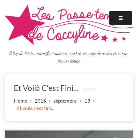
Skip
to
content
Blog de loisirs créatifs : couture, crochet, tissage de perles et autres
passe-temps
Et Voilà C’est Fini…
Home
2015
septembre
19
Et voilà c’est fini…