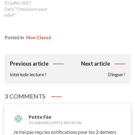
21 juillet 2017
Dans "Chaussons pour
bébé"
Posted in
Non Classé
Navigation
Previous article
Next article
De
Interlude lecture !
Dingue !
L’article
3 COMMENTS
Petite Fée
21 septembre 2015 à 18 h 43 min
Je n'ai pas reçu les notifications pour tes 2 derniers