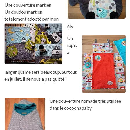
Une couverture martien
Un doudou martien
totalement adopté par mon
fils
Un
tapis
à
langer qui me sert beaucoup. Surtout
en juillet, il ne nous a pas quitté !
Une couverture nomade très utilisée
dans le cocoonababy