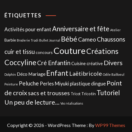
ÉTIQUETTES
Anniversaire et fête
Activités pour enfant
Atelier
Bébé
Chaussons
Cameo
Barbie
Broderie Tradi
Bullet Journal
Couture
Créations
cuir et tissu
concours
Coccyline
Divers
Cré Enfantin
Cuisine créative
Enfant
Laëtibricole
Déco Mariage
Dolphin
Odile Bailloeul
Point
Peluche
Perles Miyuki
plastique dingue
Peinture
de croix
Tutoriel
sacs et trousses
Tricotin
Tricot
Un peu de lecture...
Vos réalisations
Copyright © 2026 - WordPress Theme : By
WP99 Themes