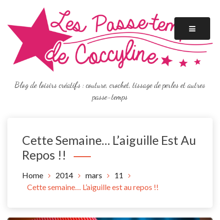
Skip
to
content
Blog de loisirs créatifs : couture, crochet, tissage de perles et autres
passe-temps
Cette Semaine… L’aiguille Est Au
Repos !!
Home
2014
mars
11
Cette semaine… L’aiguille est au repos !!