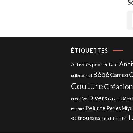
S
ÉTIQUETTES
Anni
Activités pour enfant
Bébé
C
Cameo
Bullet Journal
Couture
Création
Divers
Déco 
créative
Dolphin
Peluche
Perles Miyu
Peinture
T
et trousses
Tricotin
Tricot