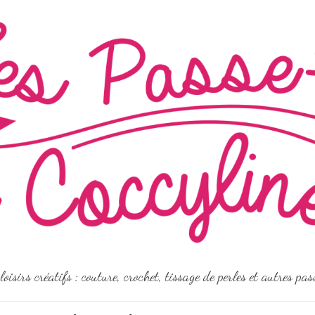
loisirs créatifs : couture, crochet, tissage de perles et autres pa