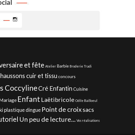
ocial
Instagram
versaire et fête
Barbie
Atelier
Broderie Tradi
haussons cuir et tissu
concours
s Coccyline
Cré Enfantin
Cuisine
Enfant
Laëtibricole
Mariage
Odile Bailloeul
Point de croix
sacs
ki
plastique dingue
utoriel
Un peu de lecture...
Vos réalisations