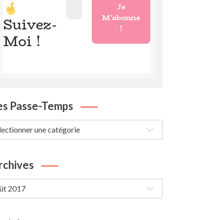
Suivez-
Moi !
es Passe-Temps
s
sse-
mps
rchives
chives