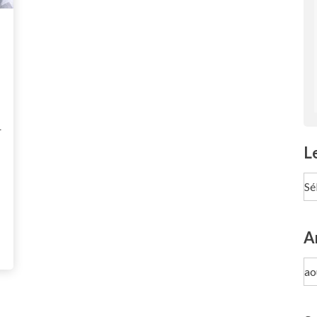
r
L
Le
pa
Te
A
Ar