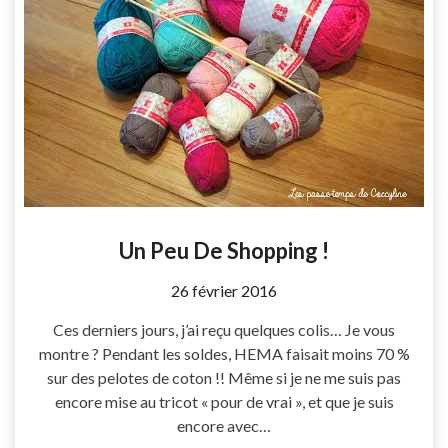
Un Peu De Shopping !
by
26 février 2016
Coccyline
Ces derniers jours, j’ai reçu quelques colis… Je vous
montre ? Pendant les soldes, HEMA faisait moins 70 %
sur des pelotes de coton !! Même si je ne me suis pas
encore mise au tricot « pour de vrai », et que je suis
encore avec…