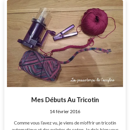
Mes Débuts Au Tricotin
by
14 février 2016
Coccyline
Comme vous l’avez vu, je viens de m’offrir un tricotin
automatique et des pelotes de coton. Je dois bien vous