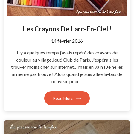
Les Crayons De L’arc-En-Ciel !
by
14 février 2016
Coccyline
Il y a quelques temps j’avais repéré des crayons de
couleur au village Joué Club de Paris. J’espérais les
trouver moins cher sur Internet… mais en vain ! Je ne les
ai même pas trouvé ! Alors quand je suis allée là-bas de
nouveau pour…
Read More