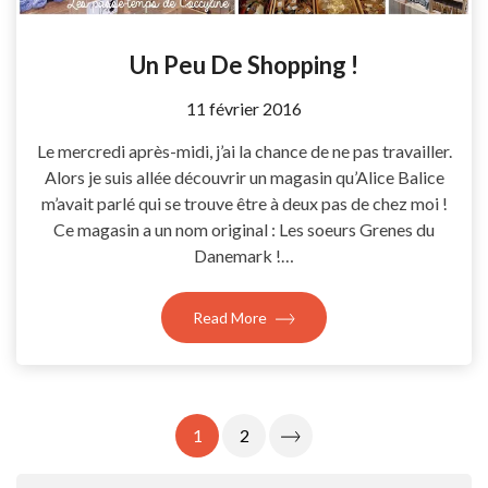
Un Peu De Shopping !
by
11 février 2016
Coccyline
Le mercredi après-midi, j’ai la chance de ne pas travailler.
Alors je suis allée découvrir un magasin qu’Alice Balice
m’avait parlé qui se trouve être à deux pas de chez moi !
Ce magasin a un nom original : Les soeurs Grenes du
Danemark !…
Read More
Pagination
1
2
Des
Publications